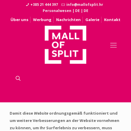
+385 21 444 397
info@mallofsplit.hr
Personalwesen
|
DE
|
DE
Über uns
Werbung
Nachrichten
Galerie
Kontakt
Damit diese
Website
ordnungsgemäß funktioniert und
um weitere Verbesserungen an der Website vornehmen
zu können, um Ihr Surferlebnis zu verbessern, muss